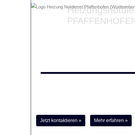
Heizungsnotdi
PFAFFENHOFE
Falls die Heizung defekt 
Liefert Ihre
Heizung in Pfaffenhofen
nicht mehr
ausgefallen?
Dann sind wir Ihre Retter in der Not. Unser
24h-
professionell - sogar an Feiertagen!
Jetzt kontaktieren »
Mehr erfahren »