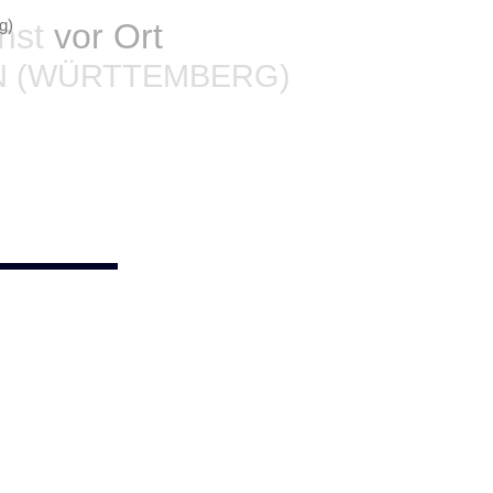
enst
vor Ort
N (WÜRTTEMBERG)
ist
 die erwartete Heizleistung oder ist sie sogar komplett
Notdienst
für Pfaffenhofen hilft Ihnen schnell und