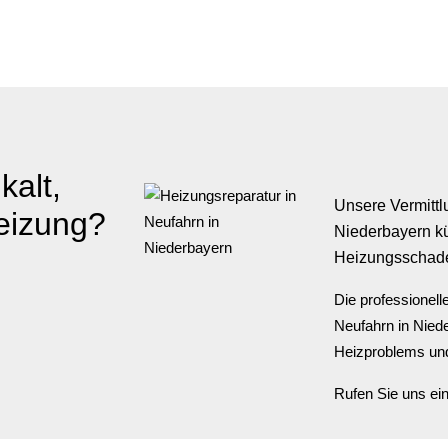
n
kalt,
Unsere Vermittl
eizung?
Niederbayern kü
Heizungsschad
Die professionel
Neufahrn in Nied
Heizproblems und 
Rufen Sie uns ein