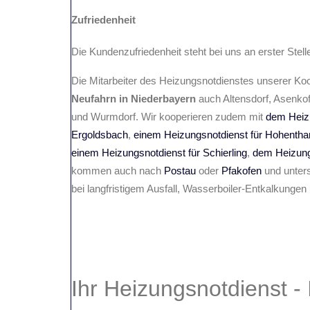
Zufriedenheit
Die Kundenzufriedenheit steht bei uns an erster Stel
Die Mitarbeiter des Heizungsnotdienstes unserer Ko
Neufahrn in Niederbayern
auch Altensdorf, Asenkof
und Wurmdorf. Wir kooperieren zudem mit
dem Heizu
Ergoldsbach
,
einem Heizungsnotdienst für Hohentha
einem Heizungsnotdienst für Schierling
,
dem Heizung
kommen auch nach
Postau
oder
Pfakofen
und unters
bei langfristigem Ausfall, Wasserboiler-Entkalkungen
Ihr Heizungsnotdienst
-