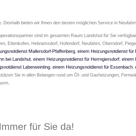
le. Deshalb bieten wir Ihnen den besten möglichen Service in Neufahr
operationspartner sind im gesamten Raum Landshut für Sie verfügba
en, Ettenkofen, Hebramsdorf, Hofendorf, Neufahrn, Oberndorf, Piege
ngsnotdienst Mallersdorf-Pfaffenberg
,
einem Heizungsnotdienst für
nn bei Landshut
,
einem Heizungsnotdienst für Herrngiersdorf
,
einem 
snotdienst Laberweinting
,
einem Heizungsnotdienst für Essenbach
,
tützen Sie in allen Belangen rund um Öl- und Gasheizungen, Fernw
 uvm.
 Immer für Sie da!