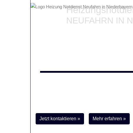
Heizungsnotdi
NEUFAHRN IN 
Falls die Heizung defekt 
Erreicht Ihre
Heizung in Neufahrn in Niederb
sie etwa komplett ausgefallen?
Dann sind wir Ihr Helfer in der Not. Unser
24h-N
kompetent - auch an Feiertagen!
Jetzt kontaktieren »
Mehr erfahren »