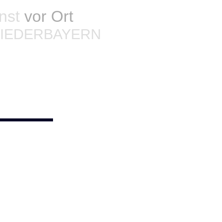
enst
vor Ort
NIEDERBAYERN
ist
ayern
nicht mehr die erwartete Wärmeabstrahlung oder ist
otdienst
für Neufahrn in Niederbayern hilft Ihnen direkt und