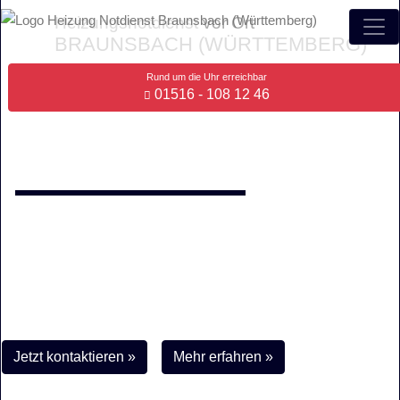
Heizungsnotdienst
vor Ort
BRAUNSBACH (WÜRTTEMBERG)
Rund um die Uhr erreichbar
01516 - 108 12 46
Wenn die Heizung kalt bleibt
Erreicht Ihre
Heizung in Braunsbach
nicht mehr die erwartete
Wärmeabstrahlung oder ist sie gar komplett ausgefallen?
Dann sind wir Ihre Helfer in der Not. Unser
24h-Notdienst
für
Braunsbach hilft Ihnen sofort und fachmännisch - insbesondere
auch an Sonn- und Feiertagen!
Jetzt kontaktieren »
Mehr erfahren »