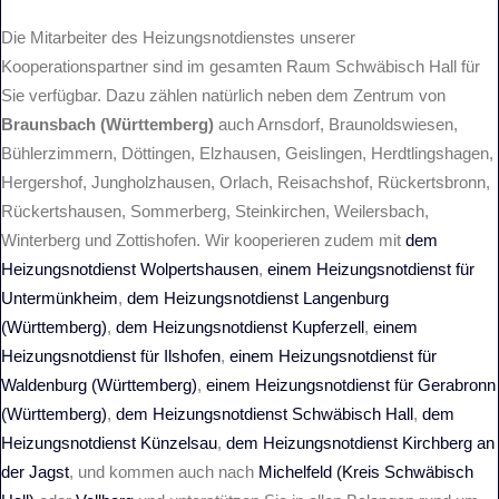
Die Mitarbeiter des Heizungsnotdienstes unserer
Kooperationspartner sind im gesamten Raum Schwäbisch Hall für
Sie verfügbar. Dazu zählen natürlich neben dem Zentrum von
Braunsbach (Württemberg)
auch Arnsdorf, Braunoldswiesen,
Bühlerzimmern, Döttingen, Elzhausen, Geislingen, Herdtlingshagen,
Hergershof, Jungholzhausen, Orlach, Reisachshof, Rückertsbronn,
Rückertshausen, Sommerberg, Steinkirchen, Weilersbach,
Winterberg und Zottishofen. Wir kooperieren zudem mit
dem
Heizungsnotdienst Wolpertshausen
,
einem Heizungsnotdienst für
Untermünkheim
,
dem Heizungsnotdienst Langenburg
(Württemberg)
,
dem Heizungsnotdienst Kupferzell
,
einem
Heizungsnotdienst für Ilshofen
,
einem Heizungsnotdienst für
Waldenburg (Württemberg)
,
einem Heizungsnotdienst für Gerabronn
(Württemberg)
,
dem Heizungsnotdienst Schwäbisch Hall
,
dem
Heizungsnotdienst Künzelsau
,
dem Heizungsnotdienst Kirchberg an
der Jagst
, und kommen auch nach
Michelfeld (Kreis Schwäbisch